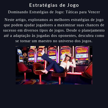
Estratégias de Jogo
Dominando Estratégias de Jogo: Táticas para Vencer
Neste artigo, exploramos as melhores estratégias de jogo
que podem ajudar jogadores a maximizar suas chances de
sucesso em diversos tipos de jogos. Desde o planejamento
até a adaptação às jogadas dos oponentes, descubra como
se tornar um maestro no universo dos jogos.