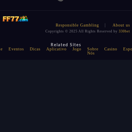
Responsible Gambling
About us
Copyrights © 2025 All Rights Reserved by
330bet
Related Sites
de
Eventos
Dicas
Aplicativo
Jogo
Sobre
Casino
Espo
Nós