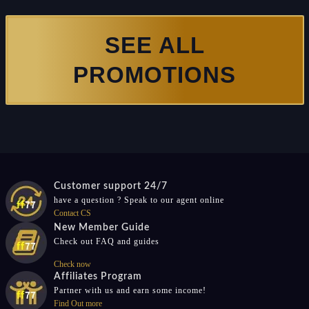
SEE ALL
PROMOTIONS
Customer support 24/7
have a question ? Speak to our agent online
Contact CS
New Member Guide
Check out FAQ and guides
Check now
Affiliates Program
Partner with us and earn some income!
Find Out more