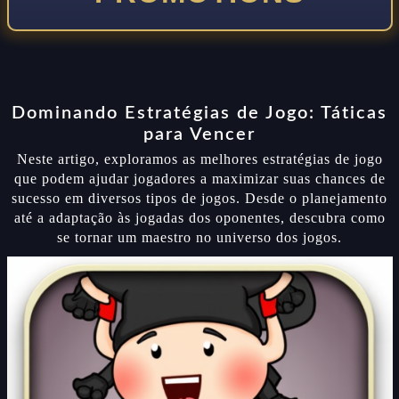
Dominando Estratégias de Jogo: Táticas
para Vencer
Neste artigo, exploramos as melhores estratégias de jogo
que podem ajudar jogadores a maximizar suas chances de
sucesso em diversos tipos de jogos. Desde o planejamento
até a adaptação às jogadas dos oponentes, descubra como
se tornar um maestro no universo dos jogos.