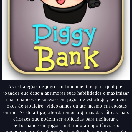
As estratégias de jogo são fundamentais para qualquer
jogador que deseja aprimorar suas habilidades e maximizar
suas chances de sucesso em jogos de estratégia, seja em
jogos de tabuleiro, videogames ou até mesmo em apostas
online. Neste artigo, abordaremos algumas das táticas mais
eficazes que podem ser aplicadas para melhorar a
performance em jogos, incluindo a importância do
planejamento, da adaptação às ações dos oponentes e da